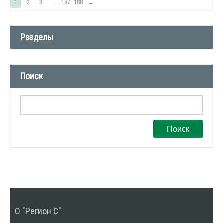
1
2
3
...
187
188
→
Разделы
Новости компании (509)
Поиск
СМИ о нас (1)
Вакансии (1)
Поиск
О "Регион С"