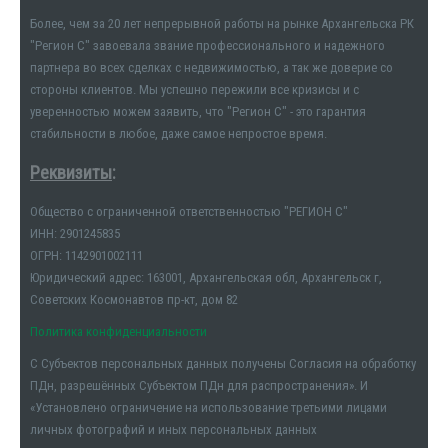
Более, чем за 20 лет непрерывной работы на рынке Архангельска РК
"Регион С" завоевала звание профессионального и надежного
партнера во всех сделках с недвижимостью, а так же доверие со
стороны клиентов. Мы успешно пережили все кризисы и с
уверенностью можем заявить, что "Регион С" - это гарантия
стабильности в любое, даже самое непростое время.
Реквизиты
:
Общество с ограниченной ответственностью "РЕГИОН С"
ИНН: 2901245835
ОГРН: 1142901002111
Юридический адрес: 163001, Архангельская обл, Архангельск г,
Советских Космонавтов пр-кт, дом 82
Политика конфиденциальности
С Субъектов персональных данных получены Согласия на обработку
ПДн, разрешённых Субъектом ПДн для распространения». И
«Установлено ограничение на использование третьими лицами
личных фотографий и иных персональных данных