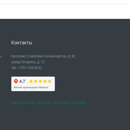
Контакты
проспект Советских Космонавтов, д. 82,
а
улица Гагарина, д. 12
тел. +7911-554-32-32
Наша история
-
Новости
-
Риелторы
-
Контакты