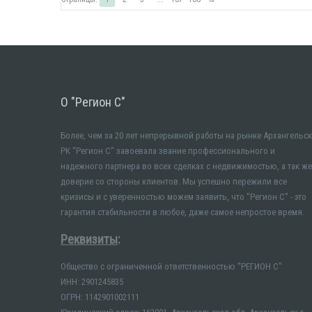
О "Регион С"
Более, чем за 20 лет непрерывной работы на рынке Архангельск
РК "Регион С" завоевала звание профессионального и
надежного партнера во всех сделках с недвижимостью, а так же
доверие со стороны клиентов. Мы успешно пережили все
кризисы и с уверенностью можем заявить, что "Регион С" - это
гарантия стабильности в любое, даже самое непростое время.
Реквизиты
:
Общество с ограниченной ответственностью "РЕГИОН С"
ИНН: 2901245835
ОГРН: 1142901002111