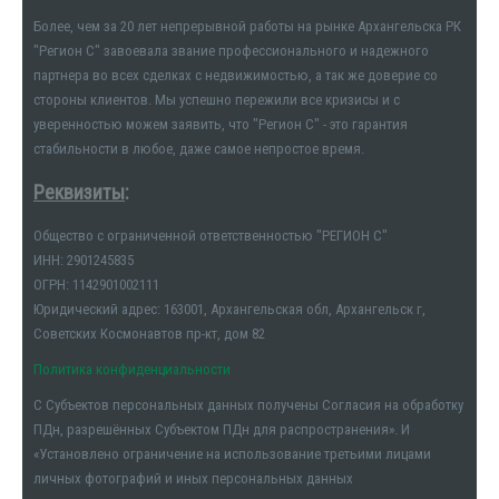
Более, чем за 20 лет непрерывной работы на рынке Архангельска РК
"Регион С" завоевала звание профессионального и надежного
партнера во всех сделках с недвижимостью, а так же доверие со
стороны клиентов. Мы успешно пережили все кризисы и с
уверенностью можем заявить, что "Регион С" - это гарантия
стабильности в любое, даже самое непростое время.
Реквизиты
:
Общество с ограниченной ответственностью "РЕГИОН С"
ИНН: 2901245835
ОГРН: 1142901002111
Юридический адрес: 163001, Архангельская обл, Архангельск г,
Советских Космонавтов пр-кт, дом 82
Политика конфиденциальности
С Субъектов персональных данных получены Согласия на обработку
ПДн, разрешённых Субъектом ПДн для распространения». И
«Установлено ограничение на использование третьими лицами
личных фотографий и иных персональных данных