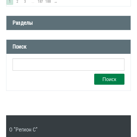
1
2
3
...
187
188
→
Разделы
Новости компании (509)
Поиск
СМИ о нас (1)
Вакансии (1)
Поиск
О "Регион С"