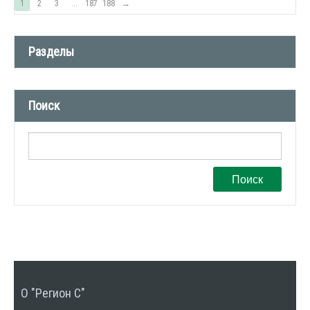
1
2
3
...
187
188
→
Разделы
Новости компании (509)
Поиск
СМИ о нас (1)
Вакансии (1)
Поиск
О "Регион С"