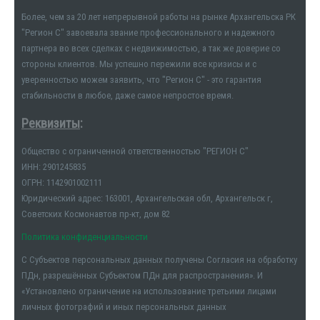
Более, чем за 20 лет непрерывной работы на рынке Архангельска РК
"Регион С" завоевала звание профессионального и надежного
партнера во всех сделках с недвижимостью, а так же доверие со
стороны клиентов. Мы успешно пережили все кризисы и с
уверенностью можем заявить, что "Регион С" - это гарантия
стабильности в любое, даже самое непростое время.
Реквизиты
:
Общество с ограниченной ответственностью "РЕГИОН С"
ИНН: 2901245835
ОГРН: 1142901002111
Юридический адрес: 163001, Архангельская обл, Архангельск г,
Советских Космонавтов пр-кт, дом 82
Политика конфиденциальности
С Субъектов персональных данных получены Согласия на обработку
ПДн, разрешённых Субъектом ПДн для распространения». И
«Установлено ограничение на использование третьими лицами
личных фотографий и иных персональных данных