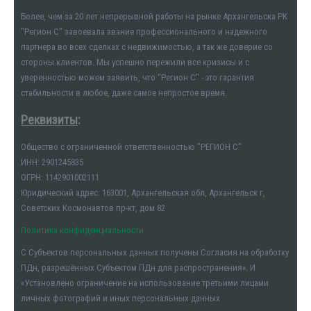
Более, чем за 20 лет непрерывной работы на рынке Архангельска РК
"Регион С" завоевала звание профессионального и надежного
партнера во всех сделках с недвижимостью, а так же доверие со
стороны клиентов. Мы успешно пережили все кризисы и с
уверенностью можем заявить, что "Регион С" - это гарантия
стабильности в любое, даже самое непростое время.
Реквизиты
:
Общество с ограниченной ответственностью "РЕГИОН С"
ИНН: 2901245835
ОГРН: 1142901002111
Юридический адрес: 163001, Архангельская обл, Архангельск г,
Советских Космонавтов пр-кт, дом 82
Политика конфиденциальности
С Субъектов персональных данных получены Согласия на обработку
ПДн, разрешённых Субъектом ПДн для распространения». И
«Установлено ограничение на использование третьими лицами
личных фотографий и иных персональных данных