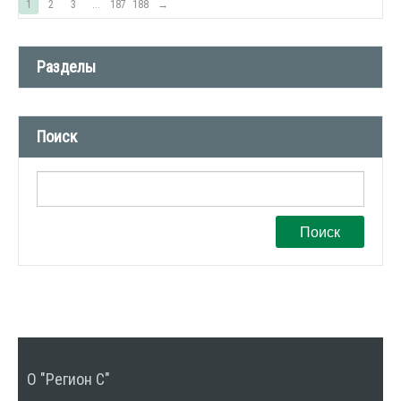
1
2
3
...
187
188
→
Разделы
Новости компании (509)
Поиск
СМИ о нас (1)
Вакансии (1)
Поиск
О "Регион С"