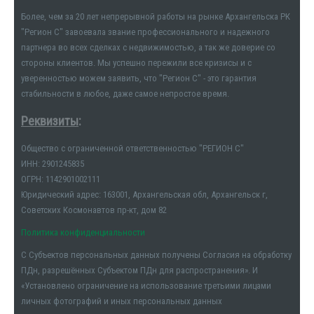
Более, чем за 20 лет непрерывной работы на рынке Архангельска РК
"Регион С" завоевала звание профессионального и надежного
партнера во всех сделках с недвижимостью, а так же доверие со
стороны клиентов. Мы успешно пережили все кризисы и с
уверенностью можем заявить, что "Регион С" - это гарантия
стабильности в любое, даже самое непростое время.
Реквизиты
:
Общество с ограниченной ответственностью "РЕГИОН С"
ИНН: 2901245835
ОГРН: 1142901002111
Юридический адрес: 163001, Архангельская обл, Архангельск г,
Советских Космонавтов пр-кт, дом 82
Политика конфиденциальности
С Субъектов персональных данных получены Согласия на обработку
ПДн, разрешённых Субъектом ПДн для распространения». И
«Установлено ограничение на использование третьими лицами
личных фотографий и иных персональных данных