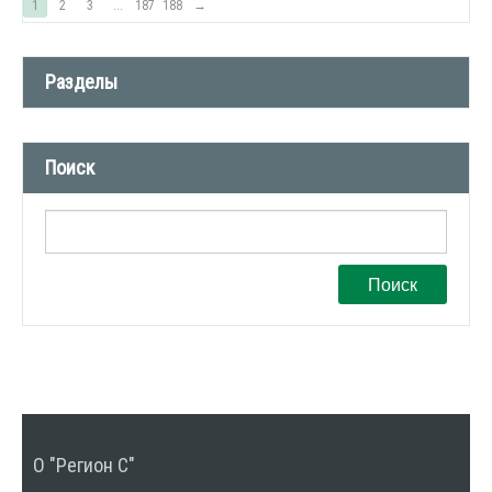
1
2
3
...
187
188
→
Разделы
Новости компании (509)
Поиск
СМИ о нас (1)
Вакансии (1)
Поиск
О "Регион С"