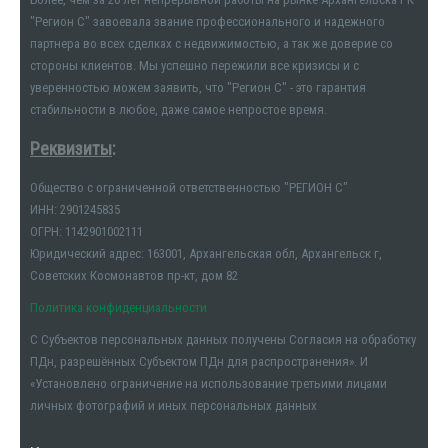
"Регион С" завоевала звание профессионального и надежного
партнера во всех сделках с недвижимостью, а так же доверие со
стороны клиентов. Мы успешно пережили все кризисы и с
уверенностью можем заявить, что "Регион С" - это гарантия
стабильности в любое, даже самое непростое время.
Реквизиты
:
Общество с ограниченной ответственностью "РЕГИОН С"
ИНН: 2901245835
ОГРН: 1142901002111
Юридический адрес: 163001, Архангельская обл, Архангельск г,
Советских Космонавтов пр-кт, дом 82
Политика конфиденциальности
С Субъектов персональных данных получены Согласия на обработку
ПДн, разрешённых Субъектом ПДн для распространения». И
«Установлено ограничение на использование третьими лицами
личных фотографий и иных персональных данных