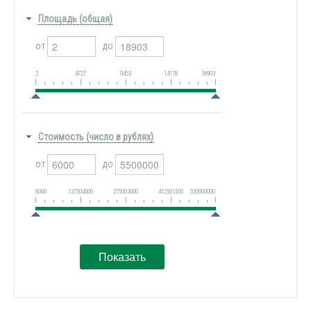
Площадь (общая)
от
до
2
4727
9453
14178
18903
Стоимость (число в рублях)
от
до
6000
137504500
275003000
412501500
550000000