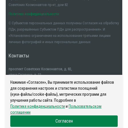
Советских Космонавтов пр-кт, дом 82
Политика конфиденциальности
С Субъектов персональных данных получены Согласия на обработку
ПДн, разрешённых Субъектом ПДн для распространения». И
«Установлено ограничение на использование третьими лицами
личных фотографий и иных персональных данных
Контакты
проспект Советских Космонавтов, д. 82,
улица Гагарина, д. 12
тел. +7911-554-32-32
Нажимая «Согласен», Вы принимаете использование файлов
для сохранения настроек и статистики посещений
(куки‑файлы/cookie-файлы), метрических программ для
улучшения работы сайта. Подробнее в
Политике конфиденциальности
и
Пользовательском
Наша история
-
Новости
-
Риелторы
-
Контакты
соглашении
Согласен