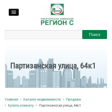
Продажа
Аренда
Выкуп
Партизанская улица, 64к1
Регионы
О нас
Главная
Каталог недвижимости
Продажа
Контакты
Купить комнату
Партизанская улица, 64к1