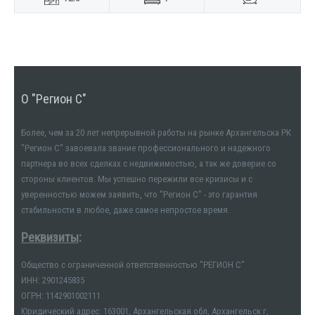
О "Регион С"
Более, чем за 20 лет непрерывной работы на рынке Архангельска РК
"Регион С" завоевала звание профессионального и надежного
партнера во всех сделках с недвижимостью, а так же доверие со
стороны клиентов. Мы успешно пережили все кризисы и с
уверенностью можем заявить, что "Регион С" - это гарантия
стабильности в любое, даже самое непростое время.
Реквизиты
:
Общество с ограниченной ответственностью "РЕГИОН С"
ИНН: 2901245835
ОГРН: 1142901002111
Юридический адрес: 163001, Архангельская обл, Архангельск г,