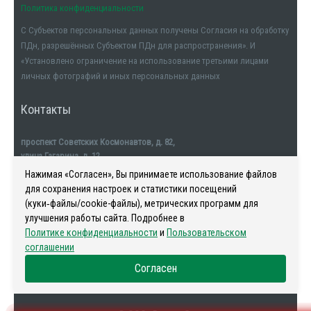
Политика конфиденциальности
С Субъектов персональных данных получены Согласия на обработку
ПДн, разрешённых Субъектом ПДн для распространения». И
«Установлено ограничение на использование третьими лицами
личных фотографий и иных персональных данных
Контакты
проспект Советских Космонавтов, д. 82,
улица Гагарина, д. 12
тел. +7911-554-32-32
Нажимая «Согласен», Вы принимаете использование файлов
для сохранения настроек и статистики посещений
(куки‑файлы/cookie-файлы), метрических программ для
улучшения работы сайта. Подробнее в
Политике конфиденциальности
и
Пользовательском
Наша история
-
Новости
-
Риелторы
-
Контакты
соглашении
Согласен