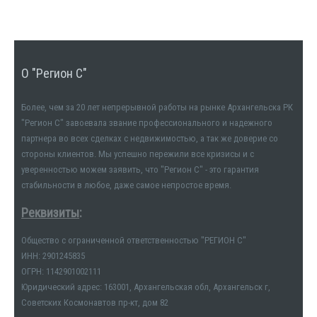
О "Регион С"
Более, чем за 20 лет непрерывной работы на рынке Архангельска РК
"Регион С" завоевала звание профессионального и надежного
партнера во всех сделках с недвижимостью, а так же доверие со
стороны клиентов. Мы успешно пережили все кризисы и с
уверенностью можем заявить, что "Регион С" - это гарантия
стабильности в любое, даже самое непростое время.
Реквизиты
:
Общество с ограниченной ответственностью "РЕГИОН С"
ИНН: 2901245835
ОГРН: 1142901002111
Юридический адрес: 163001, Архангельская обл, Архангельск г,
Советских Космонавтов пр-кт, дом 82