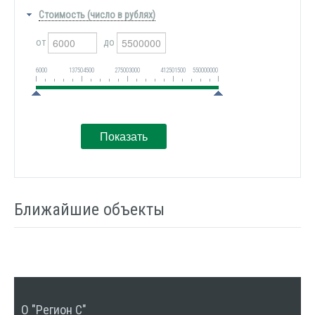
Стоимость (число в рублях)
от
до
6000
137504500
275003000
412501500
550000000
Ближайшие объекты
О "Регион С"