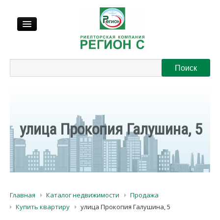
Продажа
Аренда
Выкуп
улица Прокопия Галушина, 5
Регионы
О нас
Главная
Каталог недвижимости
Продажа
Контакты
Купить квартиру
улица Прокопия Галушина, 5