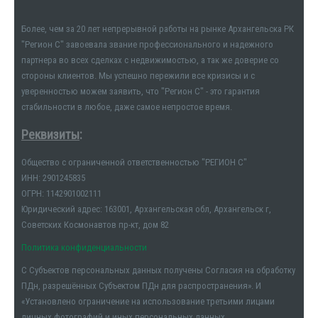
Более, чем за 20 лет непрерывной работы на рынке Архангельска РК
"Регион С" завоевала звание профессионального и надежного
партнера во всех сделках с недвижимостью, а так же доверие со
стороны клиентов. Мы успешно пережили все кризисы и с
уверенностью можем заявить, что "Регион С" - это гарантия
стабильности в любое, даже самое непростое время.
Реквизиты
:
Общество с ограниченной ответственностью "РЕГИОН С"
ИНН: 2901245835
ОГРН: 1142901002111
Юридический адрес: 163001, Архангельская обл, Архангельск г,
Советских Космонавтов пр-кт, дом 82
Политика конфиденциальности
С Субъектов персональных данных получены Согласия на обработку
ПДн, разрешённых Субъектом ПДн для распространения». И
«Установлено ограничение на использование третьими лицами
личных фотографий и иных персональных данных