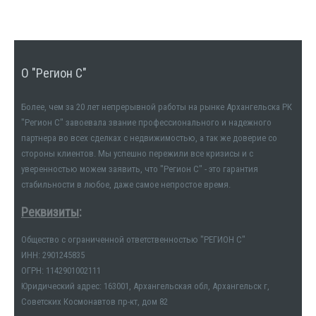
О "Регион С"
Более, чем за 20 лет непрерывной работы на рынке Архангельска РК
"Регион С" завоевала звание профессионального и надежного
партнера во всех сделках с недвижимостью, а так же доверие со
стороны клиентов. Мы успешно пережили все кризисы и с
уверенностью можем заявить, что "Регион С" - это гарантия
стабильности в любое, даже самое непростое время.
Реквизиты
:
Общество с ограниченной ответственностью "РЕГИОН С"
ИНН: 2901245835
ОГРН: 1142901002111
Юридический адрес: 163001, Архангельская обл, Архангельск г,
Советских Космонавтов пр-кт, дом 82