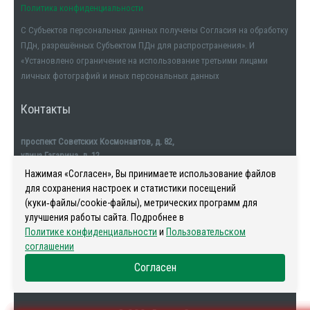
Политика конфиденциальности
С Субъектов персональных данных получены Согласия на обработку
ПДн, разрешённых Субъектом ПДн для распространения». И
«Установлено ограничение на использование третьими лицами
личных фотографий и иных персональных данных
Контакты
проспект Советских Космонавтов, д. 82,
улица Гагарина, д. 12
тел. +7911-554-32-32
Нажимая «Согласен», Вы принимаете использование файлов
для сохранения настроек и статистики посещений
(куки‑файлы/cookie-файлы), метрических программ для
улучшения работы сайта. Подробнее в
Политике конфиденциальности
и
Пользовательском
Наша история
-
Новости
-
Риелторы
-
Контакты
соглашении
Согласен