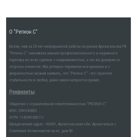
О "Регион С"
Более, чем за 20 лет непрерывной работы на рынке Архангельска РК
"Регион С" завоевала звание профессионального и надежного
партнера во всех сделках с недвижимостью, а так же доверие со
стороны клиентов. Мы успешно пережили все кризисы и с
уверенностью можем заявить, что "Регион С" - это гарантия
стабильности в любое, даже самое непростое время.
Реквизиты
:
Общество с ограниченной ответственностью "РЕГИОН С"
ИНН: 2901245835
ОГРН: 1142901002111
Юридический адрес: 163001, Архангельская обл, Архангельск г,
Советских Космонавтов пр-кт, дом 82