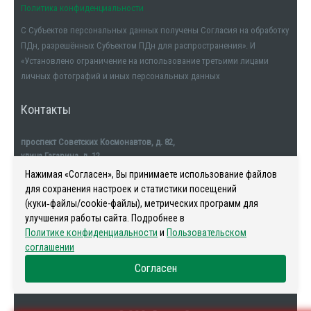
Политика конфиденциальности
С Субъектов персональных данных получены Согласия на обработку
ПДн, разрешённых Субъектом ПДн для распространения». И
«Установлено ограничение на использование третьими лицами
личных фотографий и иных персональных данных
Контакты
проспект Советских Космонавтов, д. 82,
улица Гагарина, д. 12
тел. +7911-554-32-32
Нажимая «Согласен», Вы принимаете использование файлов
для сохранения настроек и статистики посещений
(куки‑файлы/cookie-файлы), метрических программ для
улучшения работы сайта. Подробнее в
Политике конфиденциальности
и
Пользовательском
Наша история
-
Новости
-
Риелторы
-
Контакты
соглашении
Согласен