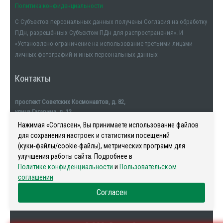
Политика конфиденциальности
С Субъектов персональных данных получены Согласия на обработку
ПДн, разрешённых Субъектом ПДн для распространения». И
«Установлено ограничение на использование третьими лицами
личных фотографий и иных персональных данных
Контакты
проспект Советских Космонавтов, д. 82,
улица Гагарина, д. 12
тел. +7911-554-32-32
Нажимая «Согласен», Вы принимаете использование файлов
для сохранения настроек и статистики посещений
(куки‑файлы/cookie-файлы), метрических программ для
улучшения работы сайта. Подробнее в
Политике конфиденциальности
и
Пользовательском
Наша история
-
Новости
-
Риелторы
-
Контакты
соглашении
Согласен