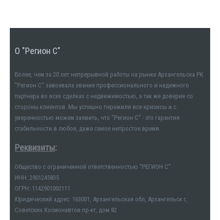
О "Регион С"
Более, чем за 20 лет непрерывной работы на рынке Архангельска РК
"Регион С" завоевала звание профессионального и надежного
партнера во всех сделках с недвижимостью, а так же доверие со
стороны клиентов. Мы успешно пережили все кризисы и с
уверенностью можем заявить, что "Регион С" - это гарантия
стабильности в любое, даже самое непростое время.
Реквизиты
:
Общество с ограниченной ответственностью "РЕГИОН С"
ИНН: 2901245835
ОГРН: 1142901002111
Юридический адрес: 163001, Архангельская обл, Архангельск г,
Советских Космонавтов пр-кт, дом 82