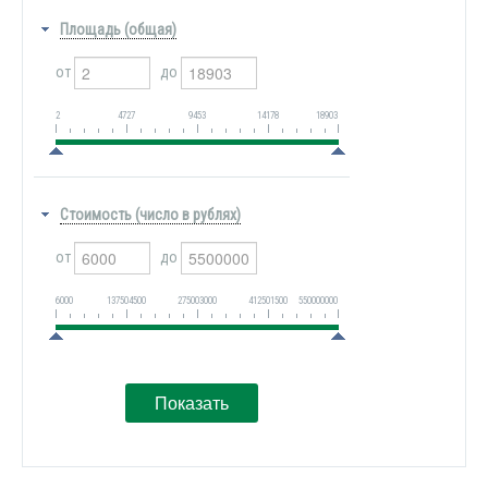
Площадь (общая)
от
до
2
4727
9453
14178
18903
Стоимость (число в рублях)
от
до
6000
137504500
275003000
412501500
550000000