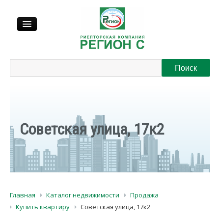
Продажа
Аренда
Выкуп
Советская улица, 17к2
Регионы
О нас
Главная
Каталог недвижимости
Продажа
Контакты
Купить квартиру
Советская улица, 17к2