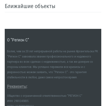
Ближайшие объекты
О "Регион С"
Более, чем за 20 лет непрерывной работы на рынке Архангельска РК
"Регион С" завоевала звание профессионального и надежного
партнера во всех сделках с недвижимостью, а так же доверие со
стороны клиентов. Мы успешно пережили все кризисы и с
уверенностью можем заявить, что "Регион С" - это гарантия
стабильности в любое, даже самое непростое время.
Реквизиты
:
Общество с ограниченной ответственностью "РЕГИОН С"
ИНН: 2901245835