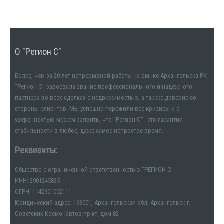
О "Регион С"
Более, чем за 20 лет непрерывной работы на рынке Архангельска РК
"Регион С" завоевала звание профессионального и надежного
партнера во всех сделках с недвижимостью, а так же доверие со
стороны клиентов. Мы успешно пережили все кризисы и с
уверенностью можем заявить, что "Регион С" - это гарантия
стабильности в любое, даже самое непростое время.
Реквизиты
:
Общество с ограниченной ответственностью "РЕГИОН С"
ИНН: 2901245835
ОГРН: 1142901002111
Юридический адрес: 163001, Архангельская обл, Архангельск г,
Советских Космонавтов пр-кт, дом 82