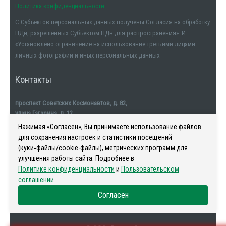
Политика конфиденциальности
С Субъектов персональных данных получены Согласия на обработку
ПДн, разрешённых Субъектом ПДн для распространения». И
«Установлено ограничение на использование третьими лицами
личных фотографий и иных персональных данных
Контакты
проспект Советских Космонавтов, д. 82,
улица Гагарина, д. 12
тел. +7911-554-32-32
Нажимая «Согласен», Вы принимаете использование файлов
для сохранения настроек и статистики посещений
(куки‑файлы/cookie-файлы), метрических программ для
улучшения работы сайта. Подробнее в
Политике конфиденциальности
и
Пользовательском
Наша история
-
Новости
-
Риелторы
-
Контакты
соглашении
Согласен