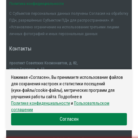
Политика конфиденциальности
С Субъектов персональных данных получены Согласия на обработку
ПДн, разрешённых Субъектом ПДн для распространения». И
«Установлено ограничение на использование третьими лицами
личных фотографий и иных персональных данных
Контакты
проспект Советских Космонавтов, д. 82,
улица Гагарина, д. 12
тел. +7911-554-32-32
Нажимая «Согласен», Вы принимаете использование файлов
для сохранения настроек и статистики посещений
(куки‑файлы/cookie-файлы), метрических программ для
улучшения работы сайта. Подробнее в
Политике конфиденциальности
и
Пользовательском
Наша история
-
Новости
-
Риелторы
-
Контакты
соглашении
Согласен