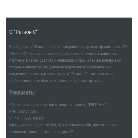
О "Регион С"
Более, чем за 20 лет непрерывной работы на рынке Архангельска РК
"Регион С" завоевала звание профессионального и надежного
партнера во всех сделках с недвижимостью, а так же доверие со
стороны клиентов. Мы успешно пережили все кризисы и с
уверенностью можем заявить, что "Регион С" - это гарантия
стабильности в любое, даже самое непростое время.
Реквизиты
:
Общество с ограниченной ответственностью "РЕГИОН С"
ИНН: 2901245835
ОГРН: 1142901002111
Юридический адрес: 163001, Архангельская обл, Архангельск г,
Советских Космонавтов пр-кт, дом 82