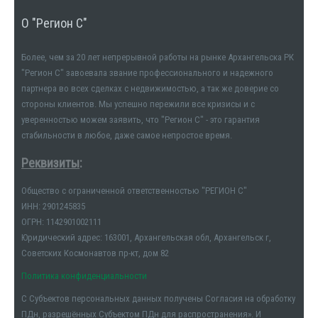
О "Регион С"
Более, чем за 20 лет непрерывной работы на рынке Архангельска РК
"Регион С" завоевала звание профессионального и надежного
партнера во всех сделках с недвижимостью, а так же доверие со
стороны клиентов. Мы успешно пережили все кризисы и с
уверенностью можем заявить, что "Регион С" - это гарантия
стабильности в любое, даже самое непростое время.
Реквизиты
:
Общество с ограниченной ответственностью "РЕГИОН С"
ИНН: 2901245835
ОГРН: 1142901002111
Юридический адрес: 163001, Архангельская обл, Архангельск г,
Советских Космонавтов пр-кт, дом 82
Политика конфиденциальности
С Субъектов персональных данных получены Согласия на обработку
ПДн, разрешённых Субъектом ПДн для распространения». И