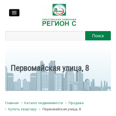
Продажа
Аренда
Выкуп
Первомайская улица, 8
Регионы
О нас
Главная
Каталог недвижимости
Продажа
Контакты
Купить квартиру
Первомайская улица, 8