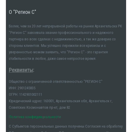
О "Регион С"
Более, чем за 20 лет непрерывной работы на рынке Архангельска РК
"Регион С" завоевала звание профессионального и надежного
партнера во всех сделках с недвижимостью, а так же доверие со
стороны клиентов. Мы успешно пережили все кризисы и с
уверенностью можем заявить, что "Регион С" - это гарантия
стабильности в любое, даже самое непростое время.
Реквизиты
:
Общество с ограниченной ответственностью "РЕГИОН С"
ИНН: 2901245835
ОГРН: 1142901002111
Юридический адрес: 163001, Архангельская обл, Архангельск г,
Советских Космонавтов пр-кт, дом 82
Политика конфиденциальности
С Субъектов персональных данных получены Согласия на обработку