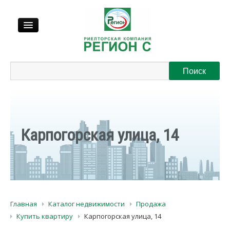
Продажа
Аренда
Выкуп
Карпогорская улица, 14
Регионы
О нас
Главная
Каталог недвижимости
Продажа
Контакты
Купить квартиру
Карпогорская улица, 14