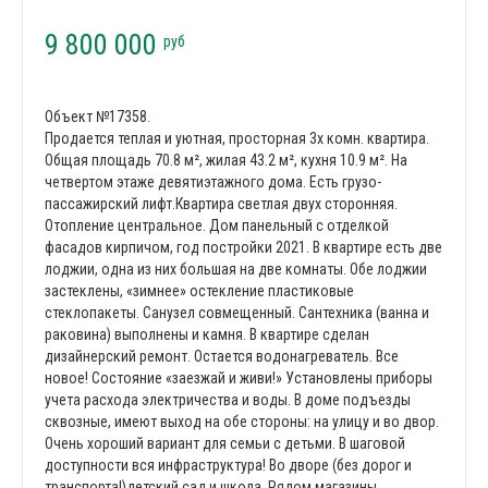
9 800 000
руб
Объект №17358.
Продается теплая и уютная, просторная 3х комн. квартира.
Общая площадь 70.8 м², жилая 43.2 м², кухня 10.9 м². На
четвертом этаже девятиэтажного дома. Есть грузо-
пассажирский лифт.Квартира светлая двух сторонняя.
Отопление центральное. Дом панельный с отделкой
фасадов кирпичом, год постройки 2021. В квартире есть две
лоджии, одна из них большая на две комнаты. Обе лоджии
застеклены, «зимнее» остекление пластиковые
стеклопакеты. Санузел совмещенный. Сантехника (ванна и
раковина) выполнены и камня. В квартире сделан
дизайнерский ремонт. Остается водонагреватель. Все
новое! Состояние «заезжай и живи!» Установлены приборы
учета расхода электричества и воды. В доме подъезды
сквозные, имеют выход на обе стороны: на улицу и во двор.
Очень хороший вариант для семьи с детьми. В шаговой
доступности вся инфраструктура! Во дворе (без дорог и
транспорта!)детский сад и школа. Рядом магазины,