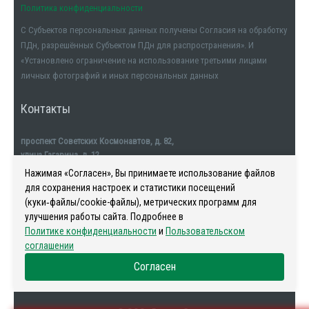
Политика конфиденциальности
С Субъектов персональных данных получены Согласия на обработку
ПДн, разрешённых Субъектом ПДн для распространения». И
«Установлено ограничение на использование третьими лицами
личных фотографий и иных персональных данных
Контакты
проспект Советских Космонавтов, д. 82,
улица Гагарина, д. 12
тел. +7911-554-32-32
Нажимая «Согласен», Вы принимаете использование файлов
для сохранения настроек и статистики посещений
(куки‑файлы/cookie-файлы), метрических программ для
улучшения работы сайта. Подробнее в
Политике конфиденциальности
и
Пользовательском
Наша история
-
Новости
-
Риелторы
-
Контакты
соглашении
Согласен