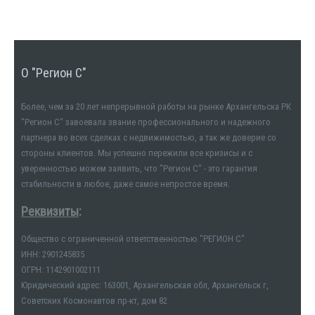
О "Регион С"
Более, чем за 20 лет непрерывной работы на рынке Архангельска РК
"Регион С" завоевала звание профессионального и надежного
партнера во всех сделках с недвижимостью, а так же доверие со
стороны клиентов. Мы успешно пережили все кризисы и с
уверенностью можем заявить, что "Регион С" - это гарантия
стабильности в любое, даже самое непростое время.
Реквизиты
:
Общество с ограниченной ответственностью "РЕГИОН С"
ИНН: 2901245835
ОГРН: 1142901002111
Юридический адрес: 163001, Архангельская обл, Архангельск г,
Советских Космонавтов пр-кт, дом 82