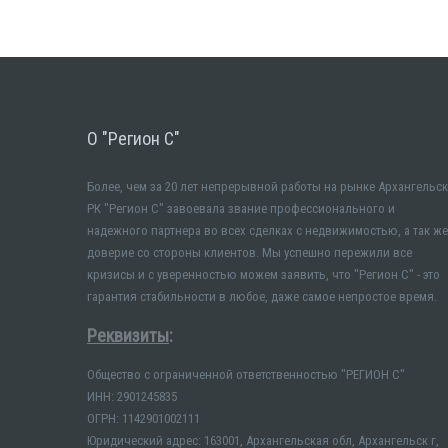
О "Регион С"
Более, чем за 20 лет непрерывной работы на рынке Архангельск
РК "Регион С" завоевала звание профессионального и
надежного партнера во всех сделках с недвижимостью, а так же
доверие со стороны клиентов. Мы успешно пережили все
кризисы и с уверенностью можем заявить, что "Регион С" - это
гарантия стабильности в любое, даже самое непростое время.
Реквизиты
:
Общество с ограниченной ответственностью "РЕГИОН С"
ИНН: 2901245835
ОГРН: 1142901002111
Юридический адрес: 163001, Архангельская обл, Архангельск г,