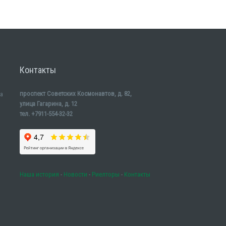
Контакты
проспект Советских Космонавтов, д. 82,
а
улица Гагарина, д. 12
тел. +7911-554-32-32
Наша история
-
Новости
-
Риелторы
-
Контакты