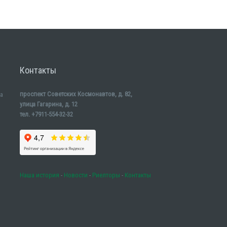
Контакты
проспект Советских Космонавтов, д. 82,
а
улица Гагарина, д. 12
тел. +7911-554-32-32
Наша история
-
Новости
-
Риелторы
-
Контакты