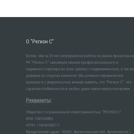
О "Регион С"
Более, чем за 20 лет непрерывной работы на рынке Архангельск
РК "Регион С" завоевала звание профессионального и
надежного партнера во всех сделках с недвижимостью, а так же
доверие со стороны клиентов. Мы успешно пережили все
кризисы и с уверенностью можем заявить, что "Регион С" - это
гарантия стабильности в любое, даже самое непростое время.
Реквизиты
:
Общество с ограниченной ответственностью "РЕГИОН С"
ИНН: 2901245835
ОГРН: 1142901002111
Юридический адрес: 163001, Архангельская обл, Архангельск г,