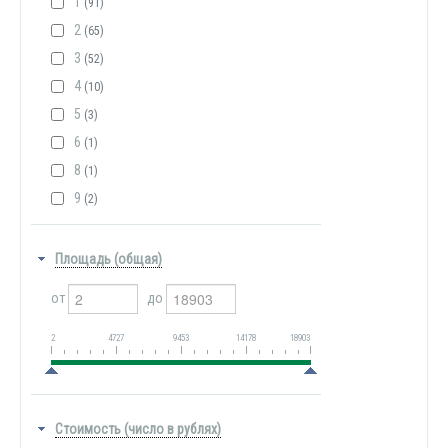
1
(91)
2
(65)
3
(52)
4
(10)
5
(3)
6
(1)
8
(1)
9
(2)
Площадь (общая)
от
до
2
4727
9453
14178
18903
Стоимость (число в рублях)