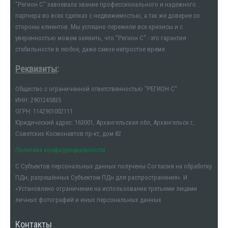
"Регион С" завоевала звание профессионального и надежного
партнера во всех сделках с недвижимостью, а так же доверие со
стороны клиентов. Мы успешно пережили все кризисы и с
уверенностью можем заявить, что "Регион С" - это гарантия
стабильности в любое, даже самое непростое время.
Реквизиты
:
Общество с ограниченной ответственностью "РЕГИОН С"
ИНН: 2901245835
ОГРН: 1142901002111
Юридический адрес: 163001, Архангельская обл, Архангельск г,
Советских Космонавтов пр-кт, дом 82
Политика конфиденциальности
С Субъектов персональных данных получены Согласия на обработку
ПДн, разрешённых Субъектом ПДн для распространения». И
«Установлено ограничение на использование третьими лицами
личных фотографий и иных персональных данных
Контакты