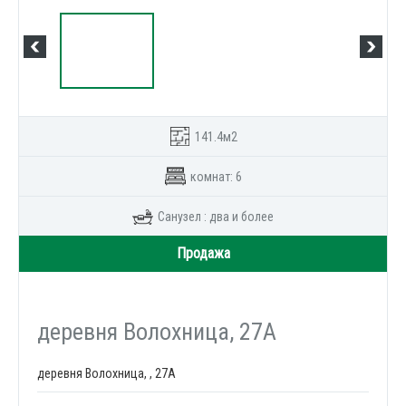
141.4м2
комнат: 6
Санузел : два и более
Продажа
деревня Волохница, 27А
деревня Волохница, , 27А