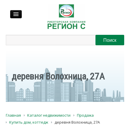
Продажа
Аренда
Выкуп
деревня Волохница, 27А
Регионы
О нас
Главная
Каталог недвижимости
Продажа
Контакты
Купить дом, коттедж
деревня Волохница, 27А