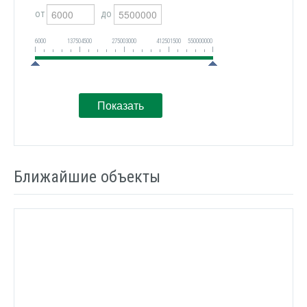
от
до
6000
137504500
275003000
412501500
550000000
Ближайшие объекты