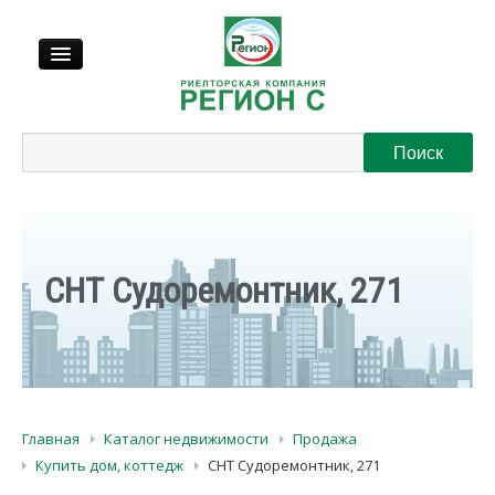
Продажа
Аренда
Выкуп
СНТ Судоремонтник, 271
Регионы
О нас
Главная
Каталог недвижимости
Продажа
Контакты
Купить дом, коттедж
СНТ Судоремонтник, 271