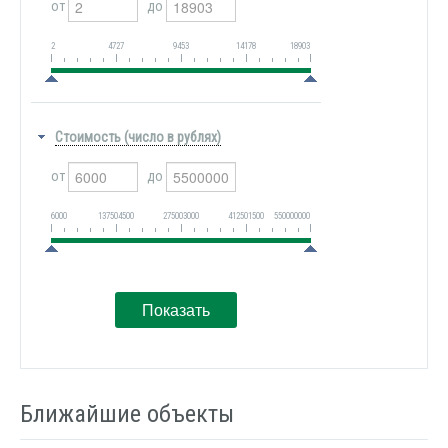
от
до
2
4727
9453
14178
18903
Стоимость (число в рублях)
от
до
6000
137504500
275003000
412501500
550000000
Ближайшие объекты