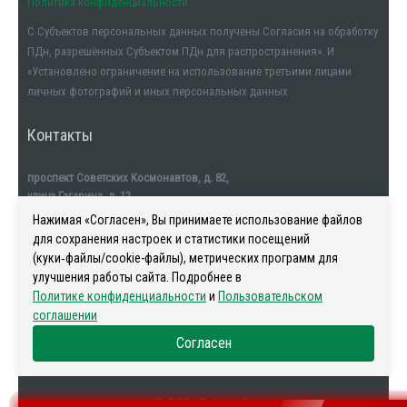
Политика конфиденциальности
С Субъектов персональных данных получены Согласия на обработку
ПДн, разрешённых Субъектом ПДн для распространения». И
«Установлено ограничение на использование третьими лицами
личных фотографий и иных персональных данных
Контакты
проспект Советских Космонавтов, д. 82,
улица Гагарина, д. 12
тел. +7911-554-32-32
Нажимая «Согласен», Вы принимаете использование файлов
для сохранения настроек и статистики посещений
(куки‑файлы/cookie-файлы), метрических программ для
улучшения работы сайта. Подробнее в
Политике конфиденциальности
и
Пользовательском
Наша история
-
Новости
-
Риелторы
-
Контакты
соглашении
Согласен
© ООО «Регион С»