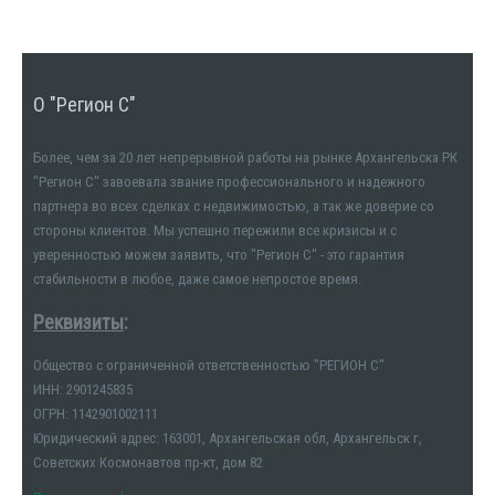
О "Регион С"
Более, чем за 20 лет непрерывной работы на рынке Архангельска РК
"Регион С" завоевала звание профессионального и надежного
партнера во всех сделках с недвижимостью, а так же доверие со
стороны клиентов. Мы успешно пережили все кризисы и с
уверенностью можем заявить, что "Регион С" - это гарантия
стабильности в любое, даже самое непростое время.
Реквизиты
:
Общество с ограниченной ответственностью "РЕГИОН С"
ИНН: 2901245835
ОГРН: 1142901002111
Юридический адрес: 163001, Архангельская обл, Архангельск г,
Советских Космонавтов пр-кт, дом 82