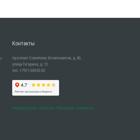
Контакты
проспект Советских Космонавтов, д. 82,
а
улица Гагарина, д. 12
тел. +7911-554-32-32
Наша история
-
Новости
-
Риелторы
-
Контакты