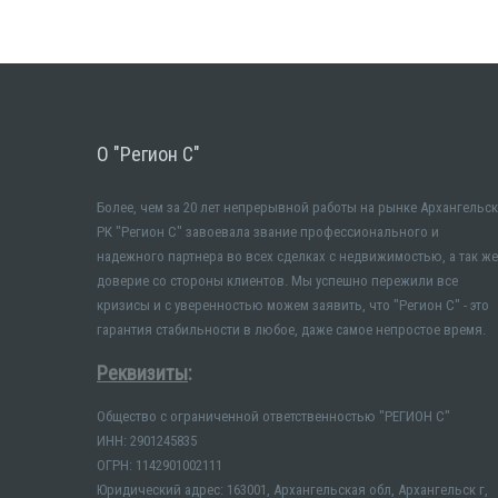
О "Регион С"
Более, чем за 20 лет непрерывной работы на рынке Архангельск
РК "Регион С" завоевала звание профессионального и
надежного партнера во всех сделках с недвижимостью, а так же
доверие со стороны клиентов. Мы успешно пережили все
кризисы и с уверенностью можем заявить, что "Регион С" - это
гарантия стабильности в любое, даже самое непростое время.
Реквизиты
:
Общество с ограниченной ответственностью "РЕГИОН С"
ИНН: 2901245835
ОГРН: 1142901002111
Юридический адрес: 163001, Архангельская обл, Архангельск г,