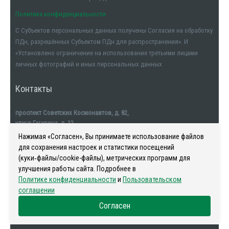
Политика конфиденциальности
С Субъектов персональных данных получены Согласия на обработку
ПДн, разрешённых Субъектом ПДн для распространения». И
«Установлено ограничение на использование третьими лицами
личных фотографий и иных персональных данных
Контакты
проспект Советских Космонавтов, д. 82,
улица Гагарина, д. 12
тел. +7911-554-32-32
Нажимая «Согласен», Вы принимаете использование файлов
для сохранения настроек и статистики посещений
(куки‑файлы/cookie-файлы), метрических программ для
улучшения работы сайта. Подробнее в
Политике конфиденциальности
и
Пользовательском
Наша история
-
Новости
-
Риелторы
-
Контакты
соглашении
Согласен