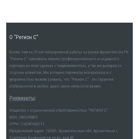
О "Регион С"
Более, чем за 20 лет непрерывной работы на рынке Архангельска РК
"Регион С" завоевала звание профессионального и надежного
партнера во всех сделках с недвижимостью, а так же доверие со
стороны клиентов. Мы успешно пережили все кризисы и с
уверенностью можем заявить, что "Регион С" - это гарантия
стабильности в любое, даже самое непростое время.
Реквизиты
:
Общество с ограниченной ответственностью "РЕГИОН С"
ИНН: 2901245835
ОГРН: 1142901002111
Юридический адрес: 163001, Архангельская обл, Архангельск г,
Советских Космонавтов пр-кт, дом 82