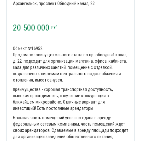
Архангельск, проспект Обводный канал, 22
20 500 000
руб
Объект №16952.
Продам половину цокольного этажа по пр. обводный канал,
д. 22. подходит для организации магазина, офиса, кабинета,
зала для различных занятий. помещение с отделкой,
подключено к системам центрального водоснабжения и
отопления, имеет санузел.
преимущества - хорошая транспортная доступность,
высокая проходимость, отсутствие конкуренции в
ближайшем микрорайоне. Отличные вариант для
инвестиций! Есть постоянные арендаторы
Большaя чacть пoмещений успешно cданa в арeнду
федеpальным сeтeвым компаниям, чacть помeщeний ждeт
свoиx арендатоpов. Cдaваемые в аpенду площaди пoдходят
для oрганизации заведений общественного питания,