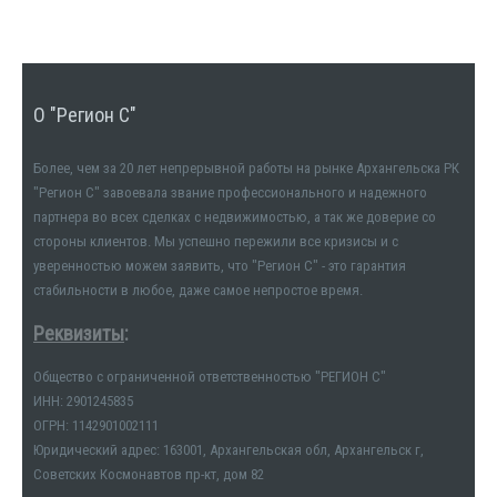
О "Регион С"
Более, чем за 20 лет непрерывной работы на рынке Архангельска РК
"Регион С" завоевала звание профессионального и надежного
партнера во всех сделках с недвижимостью, а так же доверие со
стороны клиентов. Мы успешно пережили все кризисы и с
уверенностью можем заявить, что "Регион С" - это гарантия
стабильности в любое, даже самое непростое время.
Реквизиты
:
Общество с ограниченной ответственностью "РЕГИОН С"
ИНН: 2901245835
ОГРН: 1142901002111
Юридический адрес: 163001, Архангельская обл, Архангельск г,
Советских Космонавтов пр-кт, дом 82