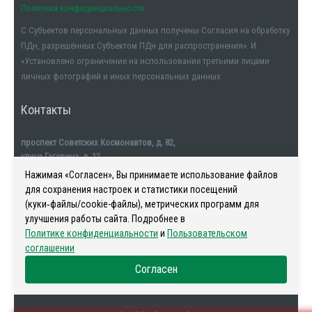
Политика конфиденциальности
С Субъектов персональных данных получены Согласия на обработку
ПДн, разрешённых Субъектом ПДн для распространения». И
«Установлено ограничение на использование третьими лицами
личных фотографий и иных персональных данных
Контакты
проспект Советских Космонавтов, д. 82,
улица Гагарина, д. 12
тел. +7911-554-32-32
Нажимая «Согласен», Вы принимаете использование файлов
для сохранения настроек и статистики посещений
(куки‑файлы/cookie-файлы), метрических программ для
улучшения работы сайта. Подробнее в
Политике конфиденциальности
и
Пользовательском
Наша история
-
Новости
-
Риелторы
-
Контакты
соглашении
Согласен