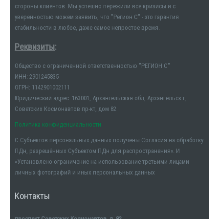
стороны клиентов. Мы успешно пережили все кризисы и с
уверенностью можем заявить, что "Регион С" - это гарантия
стабильности в любое, даже самое непростое время.
Реквизиты
:
Общество с ограниченной ответственностью "РЕГИОН С"
ИНН: 2901245835
ОГРН: 1142901002111
Юридический адрес: 163001, Архангельская обл, Архангельск г,
Советских Космонавтов пр-кт, дом 82
Политика конфиденциальности
С Субъектов персональных данных получены Согласия на обработку
ПДн, разрешённых Субъектом ПДн для распространения». И
«Установлено ограничение на использование третьими лицами
личных фотографий и иных персональных данных
Контакты
проспект Советских Космонавтов, д. 82,