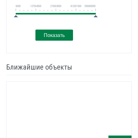
6000
137504500
275003000
412501500
550000000
Ближайшие объекты