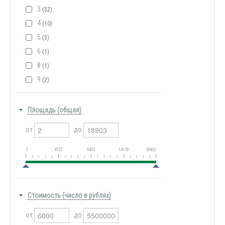
3
(52)
4
(10)
5
(3)
6
(1)
8
(1)
9
(2)
Площадь (общая)
от
до
2
4727
9453
14178
18903
Стоимость (число в рублях)
от
до