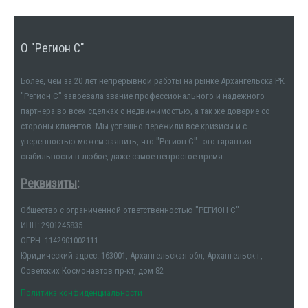
О "Регион С"
Более, чем за 20 лет непрерывной работы на рынке Архангельска РК
"Регион С" завоевала звание профессионального и надежного
партнера во всех сделках с недвижимостью, а так же доверие со
стороны клиентов. Мы успешно пережили все кризисы и с
уверенностью можем заявить, что "Регион С" - это гарантия
стабильности в любое, даже самое непростое время.
Реквизиты
:
Общество с ограниченной ответственностью "РЕГИОН С"
ИНН: 2901245835
ОГРН: 1142901002111
Юридический адрес: 163001, Архангельская обл, Архангельск г,
Советских Космонавтов пр-кт, дом 82
Политика конфиденциальности