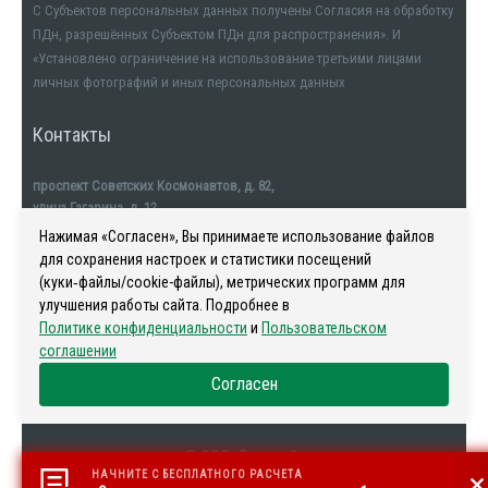
С Субъектов персональных данных получены Согласия на обработку
ПДн, разрешённых Субъектом ПДн для распространения». И
«Установлено ограничение на использование третьими лицами
личных фотографий и иных персональных данных
Контакты
проспект Советских Космонавтов, д. 82,
улица Гагарина, д. 12
тел. +7911-554-32-32
Нажимая «Согласен», Вы принимаете использование файлов
для сохранения настроек и статистики посещений
(куки‑файлы/cookie-файлы), метрических программ для
улучшения работы сайта. Подробнее в
Политике конфиденциальности
и
Пользовательском
Наша история
-
Новости
-
Риелторы
-
Контакты
соглашении
Согласен
© ООО «Регион С»
НАЧНИТЕ С БЕСПЛАТНОГО РАСЧЕТА