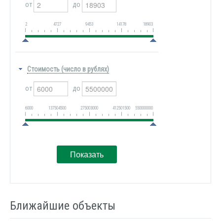
от
до
2
4727
9453
14178
18903
Стоимость (число в рублях)
от
до
6000
137504500
275003000
412501500
550000000
Ближайшие объекты