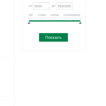
от
до
6000
137504500
275003000
412501500
550000000