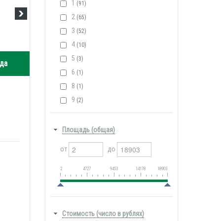
1
(91)
2
(65)
3
(52)
4
(10)
5
(3)
да
6
(1)
8
(1)
9
(2)
Площадь (общая)
от
до
2
4727
9453
14178
18903
Стоимость (число в рублях)