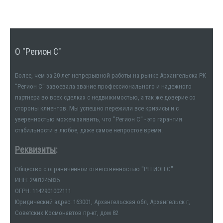
О "Регион С"
Более, чем за 20 лет непрерывной работы на рынке Архангельска РК
"Регион С" завоевала звание профессионального и надежного
партнера во всех сделках с недвижимостью, а так же доверие со
стороны клиентов. Мы успешно пережили все кризисы и с
уверенностью можем заявить, что "Регион С" - это гарантия
стабильности в любое, даже самое непростое время.
Реквизиты
:
Общество с ограниченной ответственностью "РЕГИОН С"
ИНН: 2901245835
ОГРН: 1142901002111
Юридический адрес: 163001, Архангельская обл, Архангельск г,
Советских Космонавтов пр-кт, дом 82