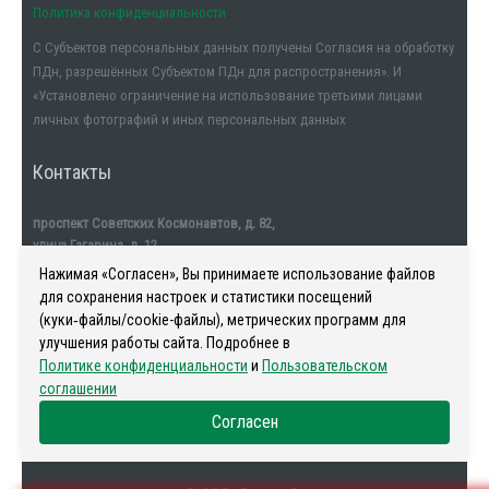
Политика конфиденциальности
С Субъектов персональных данных получены Согласия на обработку
ПДн, разрешённых Субъектом ПДн для распространения». И
«Установлено ограничение на использование третьими лицами
личных фотографий и иных персональных данных
Контакты
проспект Советских Космонавтов, д. 82,
улица Гагарина, д. 12
тел. +7911-554-32-32
Нажимая «Согласен», Вы принимаете использование файлов
для сохранения настроек и статистики посещений
(куки‑файлы/cookie-файлы), метрических программ для
улучшения работы сайта. Подробнее в
Политике конфиденциальности
и
Пользовательском
Наша история
-
Новости
-
Риелторы
-
Контакты
соглашении
Согласен