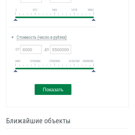
2
4727
9453
14178
18903
Стоимость (число в рублях)
от
до
6000
137504500
275003000
412501500
550000000
Ближайшие объекты