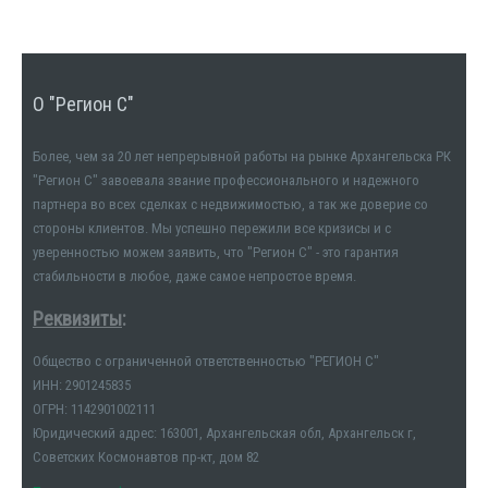
О "Регион С"
Более, чем за 20 лет непрерывной работы на рынке Архангельска РК
"Регион С" завоевала звание профессионального и надежного
партнера во всех сделках с недвижимостью, а так же доверие со
стороны клиентов. Мы успешно пережили все кризисы и с
уверенностью можем заявить, что "Регион С" - это гарантия
стабильности в любое, даже самое непростое время.
Реквизиты
:
Общество с ограниченной ответственностью "РЕГИОН С"
ИНН: 2901245835
ОГРН: 1142901002111
Юридический адрес: 163001, Архангельская обл, Архангельск г,
Советских Космонавтов пр-кт, дом 82