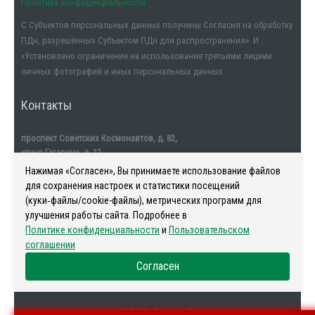
Политика конфиденциальности
С Субъектов персональных данных получены Согласия на обработку
ПДн, разрешённых Субъектом ПДн для распространения». И
«Установлено ограничение на использование третьими лицами
личных фотографий и иных персональных данных
Контакты
проспект Советских Космонавтов, д. 82,
улица Гагарина, д. 12
тел. +7911-554-32-32
Нажимая «Согласен», Вы принимаете использование файлов
для сохранения настроек и статистики посещений
(куки‑файлы/cookie-файлы), метрических программ для
улучшения работы сайта. Подробнее в
Политике конфиденциальности
и
Пользовательском
Наша история
-
Новости
-
Риелторы
-
Контакты
соглашении
Согласен
© ООО «Регион С»