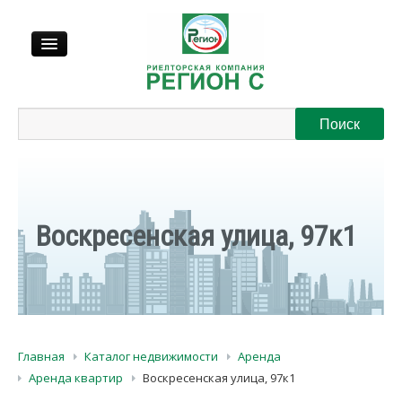
Продажа
Аренда
Выкуп
Воскресенская улица, 97к1
Регионы
О нас
Главная
Каталог недвижимости
Аренда
Контакты
Аренда квартир
Воскресенская улица, 97к1