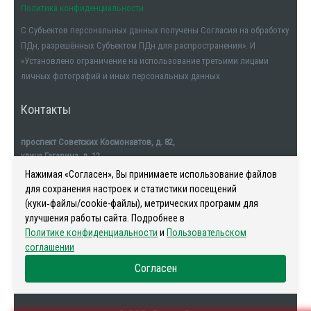
Политика конфиденциальности
С Субъектов персональных данных получены Согласия на обработку
ПДн, разрешённых Субъектом ПДн для распространения». И
«Установлено ограничение на использование третьими лицами
личных фотографий и иных персональных данных
Контакты
проспект Советских Космонавтов, д. 82,
улица Гагарина, д. 12
тел. +7911-554-32-32
Нажимая «Согласен», Вы принимаете использование файлов
для сохранения настроек и статистики посещений
(куки‑файлы/cookie-файлы), метрических программ для
улучшения работы сайта. Подробнее в
Политике конфиденциальности
и
Пользовательском
Наша история
-
Новости
-
Риелторы
-
Контакты
соглашении
Согласен