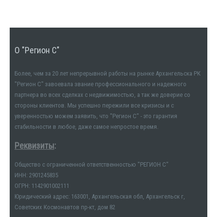
О "Регион С"
Более, чем за 20 лет непрерывной работы на рынке Архангельска РК
"Регион С" завоевала звание профессионального и надежного
партнера во всех сделках с недвижимостью, а так же доверие со
стороны клиентов. Мы успешно пережили все кризисы и с
уверенностью можем заявить, что "Регион С" - это гарантия
стабильности в любое, даже самое непростое время.
Реквизиты
:
Общество с ограниченной ответственностью "РЕГИОН С"
ИНН: 2901245835
ОГРН: 1142901002111
Юридический адрес: 163001, Архангельская обл, Архангельск г,
Советских Космонавтов пр-кт, дом 82